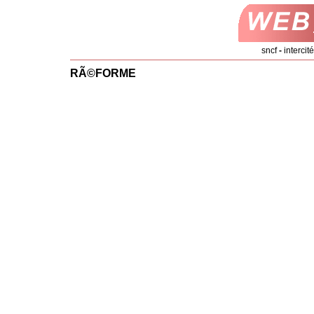
sncf
-
intercit
RÃ©FORME