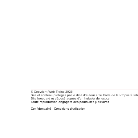
© Copyright Web Trains 2026
Site et contenu protégés par le droit d'auteur et le Code de la Propriété Int
Site horodaté et déposé auprès d'un huissier de justice
Toute reproduction engagera des poursuites judiciaires
Confidentialité
-
Conditions d'utilisation